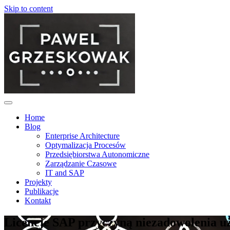
Skip to content
Home
Blog
Enterprise Architecture
Optymalizacja Procesów
Przedsiębiorstwa Autonomiczne
Zarządzanie Czasowe
IT and SAP
Projekty
Publikacje
Kontakt
Licencje SAP przyczyną niezadowolenia 