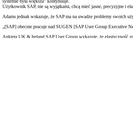
systemie była większa” kontynuuje.
Użytkownik SAP, nie są wyjątkami, chcą mieć jasne, precyzyjne i elas
Adams jednak wskazuje, że SAP ma na uwadze problemy swoich uży
„[SAP] obecnie pracuje nad SUGEN [SAP User Group Executive Netw
Ankieta UK & Ireland SAP User Group wykazuje, że elastyczność zna
W momencie, gdy liczba oraz struktura użytkowników się zmienia,
97% ankietowanych uważa, że powinna być możliwość “zawieszenia”
Również, ponad ¾(77%) odpowiadających twierdzi, że koszty dodat
Adams, podaje jako przykład managerów IT, którzy potrzebują wyłącz
Kiedy zmienia się rynek IT ma to również duży wpływ na złożon
użytkowników ma kontakt z systemem wydaje się, że SAP musi zmieni
Ponad 2/3 (78%) respondentów uważa, że SAP powinien uwzględnić
Tymczasem, 97% użytkowników nie wierzy w to, że SAP, jasno
platform mobilnych.
“To oczywiste, że SAP musi zmienić swoją politykę licencyjną, choci
„Dla przykładu, więcej niż połowa użytkowników nie rozumie różn