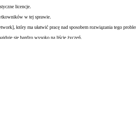
tyczne licencje.
tkowników w tej sprawie.
ork], który ma ułatwić pracę nad sposobem rozwiązania tego proble
jduje się bardzo wysoko na liście życzeń.
 firmy chcą mieć możliwość zmiany warunków umowy względem tych zm
 nieużywanych licencji z etapów wdrożenia.
kowych modułów do jądra systemu są zbyt wysokie.
nie określonej funkcjonalności dla małych grup pracowników, jednak s
ość umów licencyjnych. W czasach, gdy coraz więcej organizacji
ć swój system licencji imiennych.
 cennik względem zewnętrznych klientów system.
 wytłumaczy temat licencyjny w przypadku migracji z klasyczn
ażby przez poprawienie komunikacji z klientem w tej sprawie.”
icy pomiędzy Professional, a Limited Professional User. Będziemy