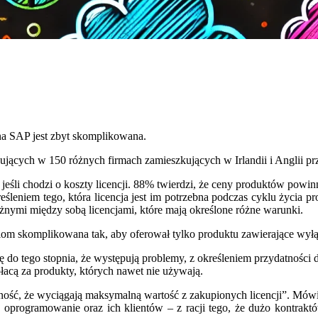
a SAP jest zbyt skomplikowana.
ących w 150 różnych firmach zamieszkujących w Irlandii i Anglii 
jeśli chodzi o koszty licencji. 88% twierdzi, że ceny produktów powi
leniem tego, która licencja jest im potrzebna podczas cyklu życia p
eżnymi między sobą licencjami, które mają określone różne warunki.
 skomplikowana tak, aby oferował tylko produktu zawierające wyłącz
 do tego stopnia, że występują problemy, z określeniem przydatności da
płacą za produkty, których nawet nie używają.
ość, że wyciągają maksymalną wartość z zakupionych licencji”. Mów
ch oprogramowanie oraz ich klientów – z racji tego, że dużo kontrak