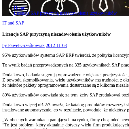
Home
Licencje SAP przyczyną niezadowolenia użytkowników
IT and SAP
Licencje SAP przyczyną niezadowolenia użytkowników
by
Paweł Grześkowiak
2012-11-03
95% użytkowników systemu SAP ERP twierdzi, że polityka licencyjn
To wynik badań przeprowadzonych na 335 użytkownikach SAP pracuj
Dodatkowo, badania sugerują wprowadzenie większej przejrzystości, 
Z powodu skomplikowania, wielu użytkowników ma trudności z okreś
że niektóre pakiety oprogramowania dostarczane są z kilkoma niezal
89% użytkowników opowiada się za tym, żeby SAP zredukował poziom
Dodatkowo więcej niż 2/3 uważa, że katalog produktów rozszerzył się
instalowane automatycznie, co w rezultacie, powoduje, że niektórzy 
„W obecnych warunkach panujących na rynku, firmy chcą mieć pewn
“To jest problem, który aktualnie dotyczy wielu firm produkujący