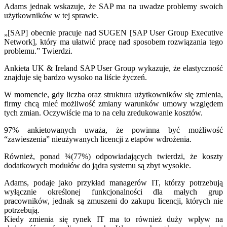
Adams jednak wskazuje, że SAP ma na uwadze problemy swoich
użytkowników w tej sprawie.
„[SAP] obecnie pracuje nad SUGEN [SAP User Group Executive
Network], który ma ułatwić pracę nad sposobem rozwiązania tego
problemu.” Twierdzi.
Ankieta UK & Ireland SAP User Group wykazuje, że elastyczność
znajduje się bardzo wysoko na liście życzeń.
W momencie, gdy liczba oraz struktura użytkowników się zmienia,
firmy chcą mieć możliwość zmiany warunków umowy względem
tych zmian. Oczywiście ma to na celu zredukowanie kosztów.
97% ankietowanych uważa, że powinna być możliwość
“zawieszenia” nieużywanych licencji z etapów wdrożenia.
Również, ponad ¾(77%) odpowiadających twierdzi, że koszty
dodatkowych modułów do jądra systemu są zbyt wysokie.
Adams, podaje jako przykład managerów IT, którzy potrzebują
wyłącznie określonej funkcjonalności dla małych grup
pracowników, jednak są zmuszeni do zakupu licencji, których nie
potrzebują.
Kiedy zmienia się rynek IT ma to również duży wpływ na