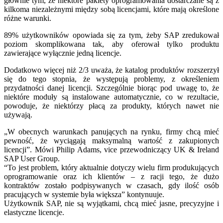
głównie tym, że niektóre pakiety oprogramowania dostarczane są z
kilkoma niezależnymi między sobą licencjami, które mają określone
różne warunki.
89% użytkowników opowiada się za tym, żeby SAP zredukował
poziom skomplikowana tak, aby oferował tylko produktu
zawierające wyłącznie jedną licencje.
Dodatkowo więcej niż 2/3 uważa, że katalog produktów rozszerzył
się do tego stopnia, że występują problemy, z określeniem
przydatności danej licencji. Szczególnie biorąc pod uwagę to, że
niektóre moduły są instalowane automatycznie, co w rezultacie,
powoduje, że niektórzy płacą za produkty, których nawet nie
używają.
„W obecnych warunkach panujących na rynku, firmy chcą mieć
pewność, że wyciągają maksymalną wartość z zakupionych
licencji”. Mówi Philip Adams, vice przewodniczący UK & Ireland
SAP User Group.
“To jest problem, który aktualnie dotyczy wielu firm produkujących
oprogramowanie oraz ich klientów – z racji tego, że dużo
kontraktów zostało podpisywanych w czasach, gdy ilość osób
pracujących w systemie była większa” kontynuuje.
Użytkownik SAP, nie są wyjątkami, chcą mieć jasne, precyzyjne i
elastyczne licencje.