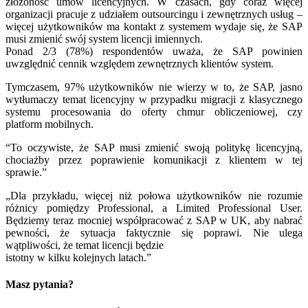
złożoność umów licencyjnych. W czasach, gdy coraz więcej
organizacji pracuje z udziałem outsourcingu i zewnętrznych usług –
więcej użytkowników ma kontakt z systemem wydaje się, że SAP
musi zmienić swój system licencji imiennych.
Ponad 2/3 (78%) respondentów uważa, że SAP powinien
uwzględnić cennik względem zewnętrznych klientów system.
Tymczasem, 97% użytkowników nie wierzy w to, że SAP, jasno
wytłumaczy temat licencyjny w przypadku migracji z klasycznego
systemu procesowania do oferty chmur obliczeniowej, czy
platform mobilnych.
“To oczywiste, że SAP musi zmienić swoją politykę licencyjną,
chociażby przez poprawienie komunikacji z klientem w tej
sprawie.”
„Dla przykładu, więcej niż połowa użytkowników nie rozumie
różnicy pomiędzy Professional, a Limited Professional User.
Będziemy teraz mocniej współpracować z SAP w UK, aby nabrać
pewności, że sytuacja faktycznie się poprawi. Nie ulega
wątpliwości, że temat licencji będzie
istotny w kilku kolejnych latach.”
Masz pytania?