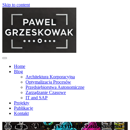
Skip to content
Home
Blog
Architektura Korporacyjna
Optymalizacja Procesów
Przedsiębiorstwa Autonomiczne
Zarządzanie Czasowe
IT and SAP
Projekty
Publikacje
Kontakt
Licencje SAP przyczyną niezadowolenia